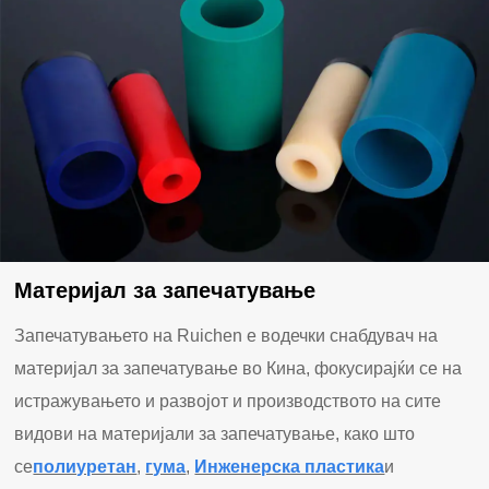
Материјал за запечатување
Запечатувањето на Ruichen е водечки снабдувач на
материјал за запечатување во Кина, фокусирајќи се на
истражувањето и развојот и производството на сите
видови на материјали за запечатување, како што
се
полиуретан
,
гума
,
Инженерска пластика
и