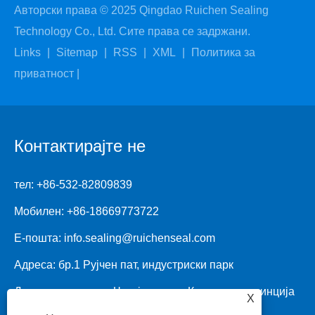
Авторски права © 2025 Qingdao Ruichen Sealing
Technology Co., Ltd. Сите права се задржани.
Links
|
Sitemap
|
RSS
|
XML
|
Политика за
приватност
|
Контактирајте не
тел:
+86-532-82809839
Мобилен:
+86-18669773722
Е-пошта:
info.sealing@ruichenseal.com
Адреса: бр.1 Рујчен пат, индустриски парк
Донглиутинг, округ Ченгјанг, град Кингдао, провинција
X