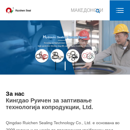
МАКЕДОНСКИ
За нас
Кингдао Руичен за заптивање
технологија копродукции, Ltd.
Qingdao Ruichen Sealing Technology Co., Ltd. е основана во
2009 година и се наоѓа во прекрасниот крајбрежен град