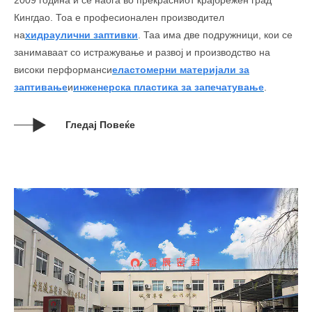
Кингдао. Тоа е професионален производител
на
хидраулични заптивки
. Таа има две подружници, кои се
занимаваат со истражување и развој и производство на
високи перформанси
еластомерни материјали за
заптивање
и
инженерска пластика за запечатување
.
Гледај Повеќе