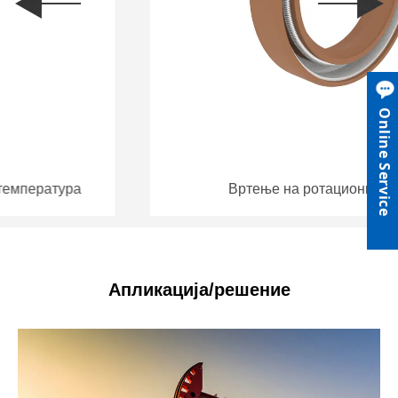
спецификации на заптивки според потребите на
клиентите за да ги задоволат потребите на различни
услови за работа. Со професионална техничка
поддршка и целосен систем за услуги по продажбата,
Online Service
запечатувањето на Руихен е посветено да стане
најпосакуван снабдувач на заптивки за глобалните
клиенти.
Вртење на ротациони заптивки
Апликација/решение